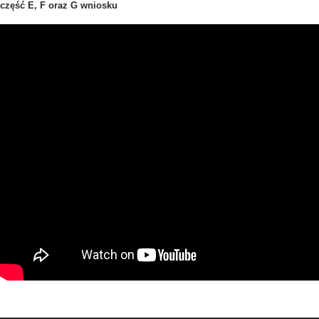
część E, F oraz G wniosku