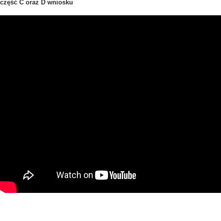
część C oraz D wniosku