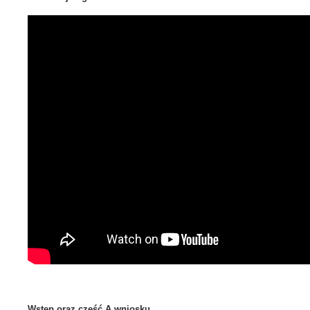
Wstęp oraz część A wniosku