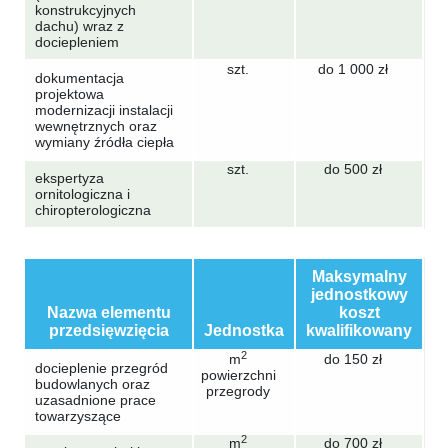
konstrukcyjnych
dachu) wraz z
dociepleniem
szt.
do 1 000 zł
dokumentacja
projektowa
modernizacji instalacji
wewnętrznych oraz
wymiany źródła ciepła
szt.
do 500 zł
ekspertyza
ornitologiczna i
chiropterologiczna
Maksymalny
jednostkowy
Nazwa elementu
koszt
przedsięwzięcia
Jednostka
kwalifikowany
2
m
do 150 zł
docieplenie przegród
powierzchni
budowlanych oraz
przegrody
uzasadnione prace
towarzyszące
2
m
do 700 zł