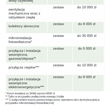
wody użytkowej
zestaw
do 10 000 zł
wentylacja
mechaniczna wraz z
odzyskiem ciepła
zestaw
do 8 000 zł
kolektory słoneczne
zestaw
do 30 000 zł
mikroinstalacja
fotowoltaiczna*
zestaw
do 5 000 zł
przyłącza i instalacja
wewnętrzna
gazowa/olejowa**
zestaw
do 10 000 zł
przyłącze cieplne***
zestaw
do 8 000 zł
przyłącze i instalacje
wewnętrzne
elektroenergetyczne***
* Koszt instalacji za 1KWp wynosi 6000 zł
** Tylko w przypadku podłaczenia nowego źródła
*** Z wyłączeniem kosztu ponoszonego przez operatora sieci dystrybucyjnej w
przypadku mikroinstalacji fotowoltaicznej