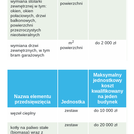
wymiana stolarki
powierzchni
zewnętrznej w tym:
okien, okien
połaciowych, drzwi
balkonowych,
powierzchni
przezroczystych
nieotwieralnych
2
m
do 2 000 zł
wymiana drzwi
powierzchni
zewnętrznych, w tym
bram garażowych
Maksymalny
jednostkowy
koszt
kwalifikowany
Nazwa elementu
na jeden
przedsięwzięcia
Jednostka
budynek
zestaw
do 10 000 zł
węzeł cieplny
zestaw
do 20 000 zł
kotły na paliwo stałe
(biomasa) wraz z