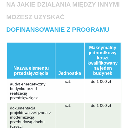
NA JAKIE DZIAŁANIA MIĘDZY INNYMI
MOŻESZ UZYSKAĆ
DOFINANSOWANIE Z PROGRAMU
Maksymalny
jednostkowy
koszt
kwalifikowany
Nazwa elementu
na jeden
przedsięwzięcia
Jednostka
budynek
szt.
do 1 000 zł
audyt energetyczny
budynku przed
realizacją
przedsięwzięcia
szt.
do 1 000 zł
dokumentacja
projektowa związana z
modernizacją,
przebudową dachu
(cześci