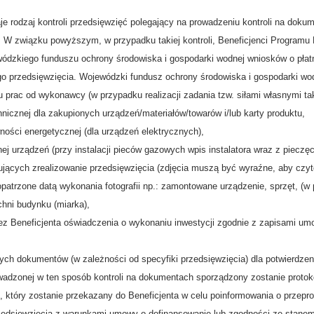
e rodzaj kontroli przedsięwzięć polegający na prowadzeniu kontroli na doku
 W związku powyższym, w przypadku takiej kontroli, Beneficjenci Programu 
ódzkiego funduszu ochrony środowiska i gospodarki wodnej wniosków o pła
o przedsięwzięcia. Wojewódzki fundusz ochrony środowiska i gospodarki wo
ru prac od wykonawcy (w przypadku realizacji zadania tzw. siłami własnymi tak
chnicznej dla zakupionych urządzeń/materiałów/towarów i/lub karty produktu,
wności energetycznej (dla urządzeń elektrycznych),
nej urządzeń (przy instalacji pieców gazowych wpis instalatora wraz z piecz
jących zrealizowanie przedsięwzięcia (zdjęcia muszą być wyraźne, aby czytel
atrzone datą wykonania fotografii np.: zamontowane urządzenie, sprzęt, (w
chni budynku (miarka),
zez Beneficjenta oświadczenia o wykonaniu inwestycji zgodnie z zapisami 
ych dokumentów (w zależności od specyfiki przedsięwzięcia) dla potwierdzeni
wadzonej w ten sposób kontroli na dokumentach sporządzony zostanie proto
, który zostanie przekazany do Beneficjenta w celu poinformowania o przepr
zedsięwzięcia z warunkami umowy o dofinansowanie lub zgodności ze stanem