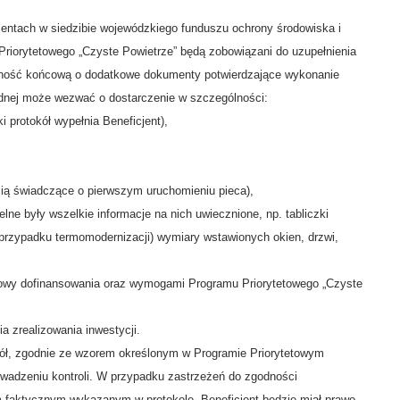
mentach w siedzibie wojewódzkiego funduszu ochrony środowiska i
Priorytetowego „Czyste Powietrze” będą zobowiązani do uzupełnienia
tność końcową o dodatkowe dokumenty potwierdzające wykonanie
dnej może wezwać o dostarczenie w szczególności:
i protokół wypełnia Beneficjent),
ęcią świadczące o pierwszym uruchomieniu pieca),
ne były wszelkie informacje na nich uwiecznione, np. tabliczki
 przypadku termomodernizacji) wymiary wstawionych okien, drzwi,
umowy dofinansowania oraz wymogami Programu Priorytetowego „Czyste
a zrealizowania inwestycji.
kół, zgodnie ze wzorem określonym w Programie Priorytetowym
owadzeniu kontroli. W przypadku zastrzeżeń do zgodności
 faktycznym wykazanym w protokole, Beneficjent będzie miał prawo