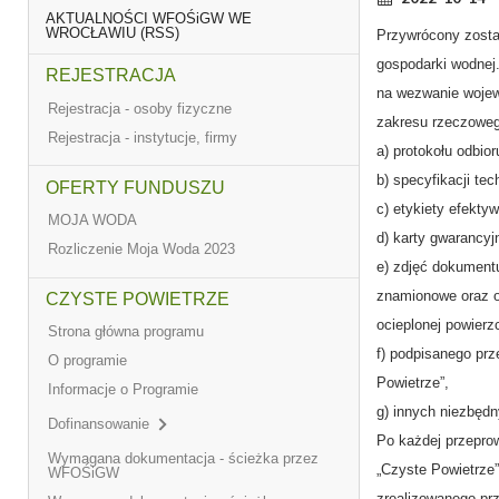
AKTUALNOŚCI WFOŚiGW WE
WROCŁAWIU (RSS)
Przywrócony zostaj
gospodarki wodnej.
REJESTRACJA
na wezwanie wojew
Rejestracja - osoby fizyczne
zakresu rzeczoweg
Rejestracja - instytucje, firmy
a) protokołu odbio
b) specyfikacji te
OFERTY FUNDUSZU
c) etykiety efekty
MOJA WODA
d) karty gwarancyj
Rozliczenie Moja Woda 2023
e) zdjęć dokumentu
znamionowe oraz op
CZYSTE POWIETRZE
ocieplonej powierz
Strona główna programu
f) podpisanego pr
O programie
Powietrze”,
Informacje o Programie
g) innych niezbędn
Dofinansowanie
Po każdej przepro
Wymagana dokumentacja - ścieżka przez
„Czyste Powietrze”
WFOŚiGW
zrealizowanego pr